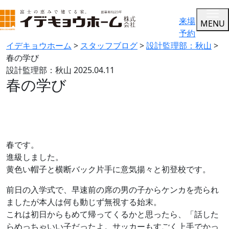
来場
MENU
予約
イデキョウホーム
>
スタッフブログ
>
設計監理部：秋山
>
春の学び
設計監理部：秋山
2025.04.11
春の学び
春です。
進級しました。
黄色い帽子と横断バック片手に意気揚々と初登校です。
前日の入学式で、早速前の席の男の子からケンカを売られ
ましたが本人は何も動じず無視する始末。
これは初日からもめて帰ってくるかと思ったら、「話した
らめっちゃいい子だったよ。サッカーもすごく上手でかっ