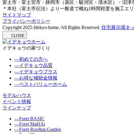
富士市・富士宮市・静岡市（葵区・駿河区・清水区）・沼津
＊本社（富士市伝法）より一般道で概ね1時間程度を施工エ
サイトマップ
プライバシーポリシー
Copyright 2025 Idekyo-home. All Rights Reserved.
住宅展示場ネッ
CLOSE
イデキョウの家づくり
―
初めての方へ
―
イデキョウ品質
―
イデキョウプラス
―
お得な補助金情報
―
ベストバリューホーム
モデルハウス
イベント情報
ラインナップ
―
Foret BASIC
―
Foret MaHAt
―
Foret Rooftop.Garden