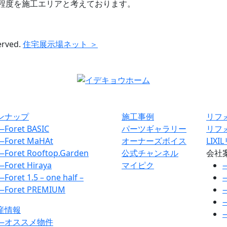
程度を施工エリアと考えております。
erved.
住宅展示場ネット ＞
ンナップ
施工事例
リフ
―
Foret BASIC
パーツギャラリー
リフ
―
Foret MaHAt
オーナーズボイス
LIX
―
Foret Rooftop.Garden
公式チャンネル
会社
―
Foret Hiraya
マイピク
―
Foret 1.5 – one half –
―
Foret PREMIUM
産情報
―
オススメ物件