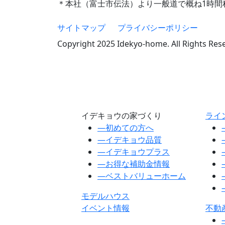
＊本社（富士市伝法）より一般道で概ね1時間
サイトマップ
プライバシーポリシー
Copyright 2025 Idekyo-home. All Rights Res
イデキョウの家づくり
ライ
―
初めての方へ
―
イデキョウ品質
―
イデキョウプラス
―
お得な補助金情報
―
ベストバリューホーム
モデルハウス
イベント情報
不動