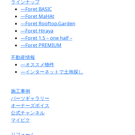
ラインナップ
―
Foret BASIC
―
Foret MaHAt
―
Foret Rooftop.Garden
―
Foret Hiraya
―
Foret 1.5 – one half –
―
Foret PREMIUM
不動産情報
―
オススメ物件
―
インターネットで土地探し
施工事例
パーツギャラリー
オーナーズボイス
公式チャンネル
マイピク
リフォーム