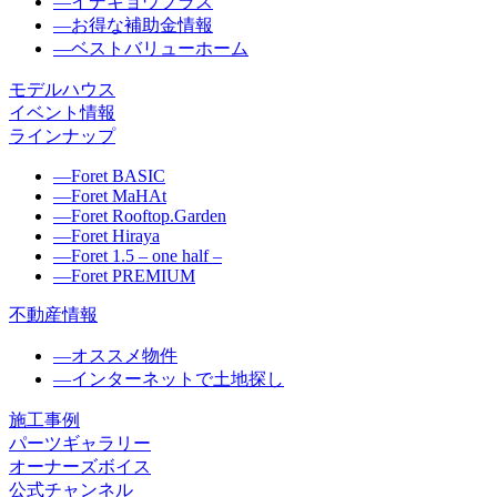
―
イデキョウプラス
―
お得な補助金情報
―
ベストバリューホーム
モデルハウス
イベント情報
ラインナップ
―
Foret BASIC
―
Foret MaHAt
―
Foret Rooftop.Garden
―
Foret Hiraya
―
Foret 1.5 – one half –
―
Foret PREMIUM
不動産情報
―
オススメ物件
―
インターネットで土地探し
施工事例
パーツギャラリー
オーナーズボイス
公式チャンネル