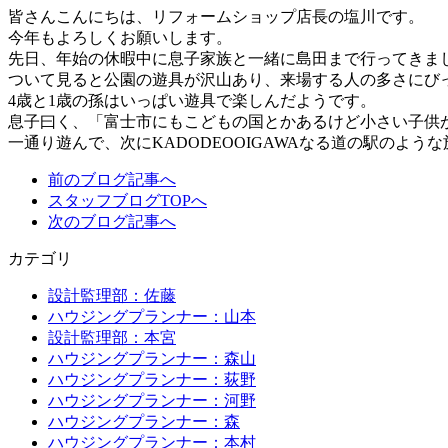
皆さんこんにちは、リフォームショップ店長の塩川です。
今年もよろしくお願いします。
先日、年始の休暇中に息子家族と一緒に島田まで行ってきま
ついて見ると公園の遊具が沢山あり、来場する人の多さにび
4歳と1歳の孫はいっぱい遊具で楽しんだようです。
息子曰く、「富士市にもこどもの国とかあるけど小さい子供
一通り遊んで、次にKADODEOOIGAWAなる道の駅のよ
前のブログ記事へ
スタッフブログTOPへ
次のブログ記事へ
カテゴリ
設計監理部：佐藤
ハウジングプランナー：山本
設計監理部：本宮
ハウジングプランナー：森山
ハウジングプランナー：荻野
ハウジングプランナー：河野
ハウジングプランナー：森
ハウジングプランナー：本村