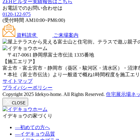
ZEHビルダー
実績報告はこちら
お電話でのお問い合わせは
0120-122-975
(受付時間 AM10:00~PM6:00)
資料請求
ご来場案内
〒417-0061 静岡県富士市伝法 1335番地
【施工エリア】
富士市・富士宮市・静岡市（葵区・駿河区・清水区）・沼津
＊本社（富士市伝法）より一般道で概ね1時間程度を施工エ
サイトマップ
プライバシーポリシー
Copyright 2025 Idekyo-home. All Rights Reserved.
住宅展示場ネッ
CLOSE
イデキョウの家づくり
―
初めての方へ
―
イデキョウ品質