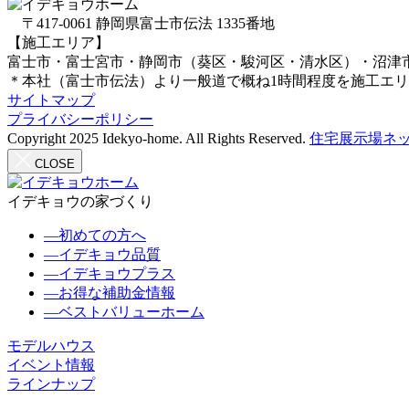
〒417-0061 静岡県富士市伝法 1335番地
【施工エリア】
富士市・富士宮市・静岡市（葵区・駿河区・清水区）・沼津
＊本社（富士市伝法）より一般道で概ね1時間程度を施工エ
サイトマップ
プライバシーポリシー
Copyright 2025 Idekyo-home. All Rights Reserved.
住宅展示場ネッ
CLOSE
イデキョウの家づくり
―
初めての方へ
―
イデキョウ品質
―
イデキョウプラス
―
お得な補助金情報
―
ベストバリューホーム
モデルハウス
イベント情報
ラインナップ