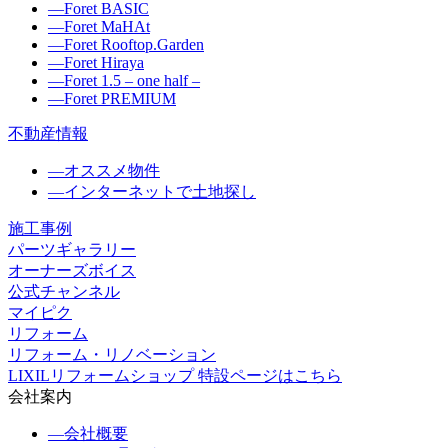
―
Foret BASIC
―
Foret MaHAt
―
Foret Rooftop.Garden
―
Foret Hiraya
―
Foret 1.5 – one half –
―
Foret PREMIUM
不動産情報
―
オススメ物件
―
インターネットで土地探し
施工事例
パーツギャラリー
オーナーズボイス
公式チャンネル
マイピク
リフォーム
リフォーム・リノベーション
LIXILリフォームショップ 特設ページはこちら
会社案内
―
会社概要