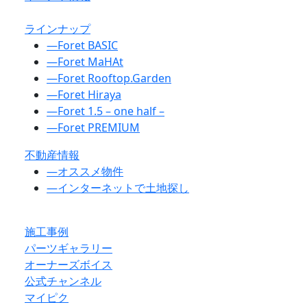
ラインナップ
―
Foret BASIC
―
Foret MaHAt
―
Foret Rooftop.Garden
―
Foret Hiraya
―
Foret 1.5 – one half –
―
Foret PREMIUM
不動産情報
―
オススメ物件
―
インターネットで土地探し
施工事例
パーツギャラリー
オーナーズボイス
公式チャンネル
マイピク