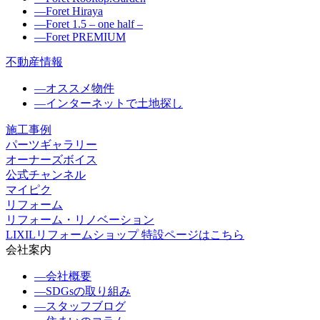
―
Foret Hiraya
―
Foret 1.5 – one half –
―
Foret PREMIUM
不動産情報
―
オススメ物件
―
インターネットで土地探し
施工事例
パーツギャラリー
オーナーズボイス
公式チャンネル
マイピク
リフォーム
リフォーム・リノベーション
LIXILリフォームショップ 特設ページはこちら
会社案内
―
会社概要
―
SDGsの取り組み
―
スタッフブログ