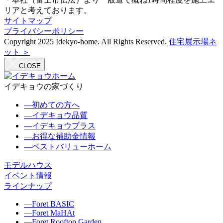
リアと考えております。
サイトマップ
プライバシーポリシー
Copyright 2025 Idekyo-home. All Rights Reserved.
住宅展示場ネ
ット ＞
CLOSE
イデキョウの家づくり
―
初めての方へ
―
イデキョウ品質
―
イデキョウプラス
―
お得な補助金情報
―
ベストバリューホーム
モデルハウス
イベント情報
ラインナップ
―
Foret BASIC
―
Foret MaHAt
―
Foret Rooftop.Garden