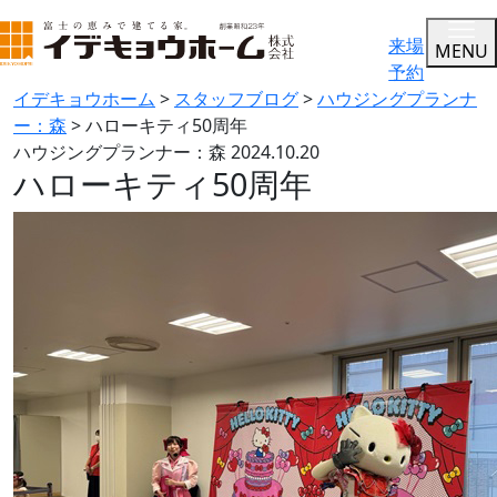
来場
MENU
予約
イデキョウホーム
>
スタッフブログ
>
ハウジングプランナ
ー：森
>
ハローキティ50周年
ハウジングプランナー：森
2024.10.20
ハローキティ50周年