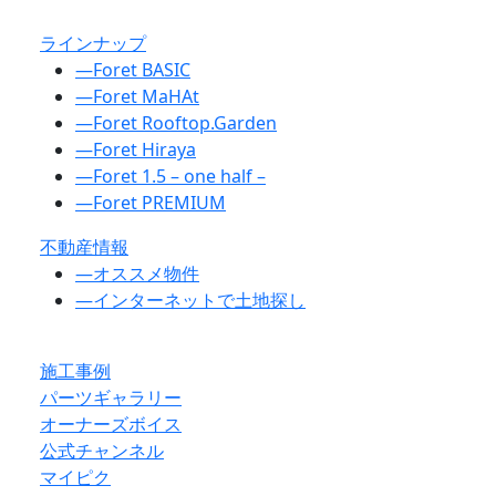
ラインナップ
―
Foret BASIC
―
Foret MaHAt
―
Foret Rooftop.Garden
―
Foret Hiraya
―
Foret 1.5 – one half –
―
Foret PREMIUM
不動産情報
―
オススメ物件
―
インターネットで土地探し
施工事例
パーツギャラリー
オーナーズボイス
公式チャンネル
マイピク