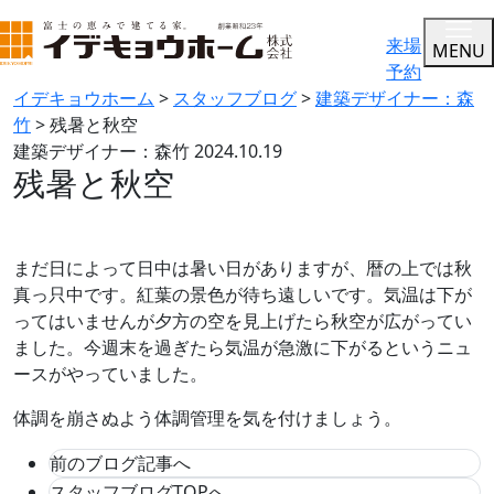
来場
MENU
予約
イデキョウホーム
>
スタッフブログ
>
建築デザイナー：森
竹
>
残暑と秋空
建築デザイナー：森竹
2024.10.19
残暑と秋空
まだ日によって日中は暑い日がありますが、暦の上では秋
真っ只中です。紅葉の景色が待ち遠しいです。気温は下が
ってはいませんが夕方の空を見上げたら秋空が広がってい
ました。今週末を過ぎたら気温が急激に下がるというニュ
ースがやっていました。
体調を崩さぬよう体調管理を気を付けましょう。
前のブログ記事へ
スタッフブログTOPへ