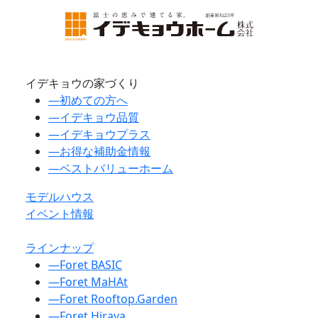
イデキョウの家づくり
―
初めての方へ
―
イデキョウ品質
―
イデキョウプラス
―
お得な補助金情報
―
ベストバリューホーム
モデルハウス
イベント情報
ラインナップ
―
Foret BASIC
―
Foret MaHAt
―
Foret Rooftop.Garden
―
Foret Hiraya