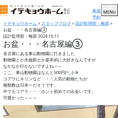
来場
MENU
予約
イデキョウホーム
>
スタッフブログ
>
設計監理部：梅原
>
お盆・・・名古屋編③
設計監理部：梅原
2024.10.11
お盆・・・名古屋編③
名古屋にある東山動物園に行きました
動物園とか水族館とか基本的に大好きなんですが
なかなか行かないですよね～～
ここ、東山動物園はなんと500円(^_-)-☆
コアラにキリンなど・・・人気の動物たちが
種類数は日本一だそうです。
中でもコアラ・・・ホント初めての出会いです。
可愛かった～～～