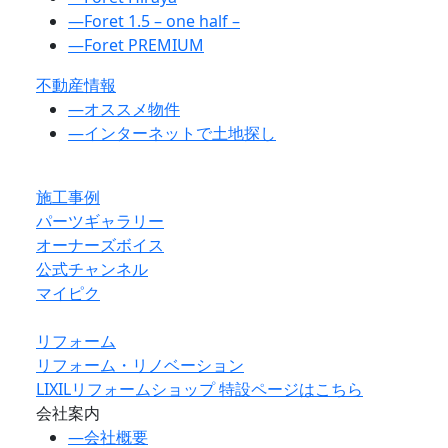
―
Foret 1.5 – one half –
―
Foret PREMIUM
不動産情報
―
オススメ物件
―
インターネットで土地探し
施工事例
パーツギャラリー
オーナーズボイス
公式チャンネル
マイピク
リフォーム
リフォーム・リノベーション
LIXILリフォームショップ 特設ページはこちら
会社案内
―
会社概要