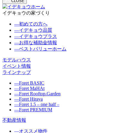
CLOSE
イデキョウの家づくり
―
初めての方へ
―
イデキョウ品質
―
イデキョウプラス
―
お得な補助金情報
―
ベストバリューホーム
モデルハウス
イベント情報
ラインナップ
―
Foret BASIC
―
Foret MaHAt
―
Foret Rooftop.Garden
―
Foret Hiraya
―
Foret 1.5 – one half –
―
Foret PREMIUM
不動産情報
―
オススメ物件