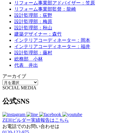
リフォーム事業部アドバイザー：笠原
リフォーム事業部監督：龍崎
設計監理部：荻野
設計監理部：梅原
設計監理部：秋山
建築デザイナー：森竹
インテリアコーディネーター：岡本
インテリアコーディネーター：福井
設計監理部：藤村
総務部 小林
代表 井出
アーカイブ
SOCIAL MEDIA
公式SNS
ZEHビルダー
実績報告はこちら
お電話でのお問い合わせは
0120-122-975