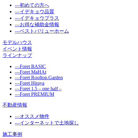
―
初めての方へ
―
イデキョウ品質
―
イデキョウプラス
―
お得な補助金情報
―
ベストバリューホーム
モデルハウス
イベント情報
ラインナップ
―
Foret BASIC
―
Foret MaHAt
―
Foret Rooftop.Garden
―
Foret Hiraya
―
Foret 1.5 – one half –
―
Foret PREMIUM
不動産情報
―
オススメ物件
―
インターネットで土地探し
施工事例