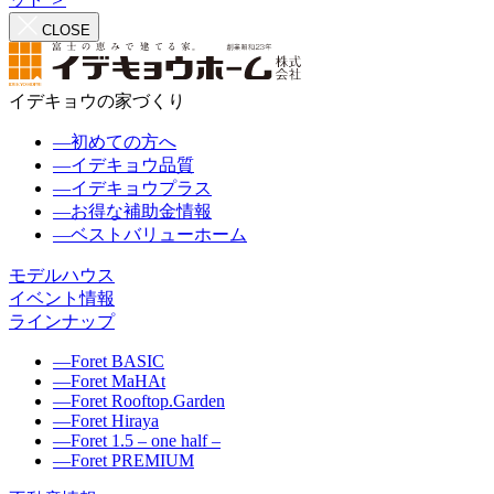
CLOSE
イデキョウの家づくり
―
初めての方へ
―
イデキョウ品質
―
イデキョウプラス
―
お得な補助金情報
―
ベストバリューホーム
モデルハウス
イベント情報
ラインナップ
―
Foret BASIC
―
Foret MaHAt
―
Foret Rooftop.Garden
―
Foret Hiraya
―
Foret 1.5 – one half –
―
Foret PREMIUM