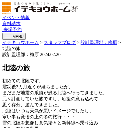
イベント情報
資料請求
来場予約
MENU
イデキョウホーム
>
スタッフブログ
>
設計監理部：梅原
>
北陸の旅
設計監理部：梅原
2024.02.20
北陸の旅
初めての北陸です。
震災後2カ月近くが経ちましたが、
まだまだ地震の爪痕が残る北陸へ行ってきました。
元々計画していた旅ですし、応援の意も込めて
思う存分、遊んできました。
北陸はいつも天気が悪いイメージでしたし、
寒い事も覚悟の上の冬の旅行・・・
雪の北陸を想像し意気揚々と新幹線へ乗り込み