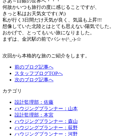
さあ～白銀の世界へ・・・
何故かいつも旅行の度に感じることですが、
きっと私はお天気女です( ;∀;)
私が行く3日間だけ天気が良く、気温も上昇!!!
想像していた北陸とはとても思えない陽気でした。
おかげで、とってもいい旅になりました。
まずは、金沢駅の前でパシャ(^_-)-☆
次回から本格的な旅のご紹介をします。
前のブログ記事へ
スタッフブログTOPへ
次のブログ記事へ
カテゴリ
設計監理部：佐藤
ハウジングプランナー：山本
設計監理部：本宮
ハウジングプランナー：森山
ハウジングプランナー：荻野
ハウジングプランナー：河野