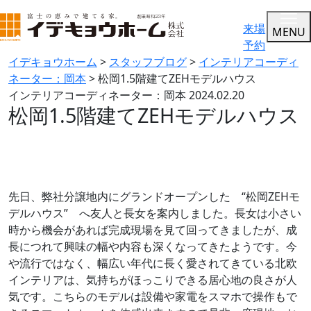
来場
MENU
予約
イデキョウホーム
>
スタッフブログ
>
インテリアコーディ
ネーター：岡本
>
松岡1.5階建てZEHモデルハウス
インテリアコーディネーター：岡本
2024.02.20
松岡1.5階建てZEHモデルハウス
先日、弊社分譲地内にグランドオープンした “松岡ZEHモ
デルハウス” へ友人と長女を案内しました。長女は小さい
時から機会があれば完成現場を見て回ってきましたが、成
長につれて興味の幅や内容も深くなってきたようです。今
や流行ではなく、幅広い年代に長く愛されてきている北欧
インテリアは、気持ちがほっこりできる居心地の良さが人
気です。こちらのモデルは設備や家電をスマホで操作もで