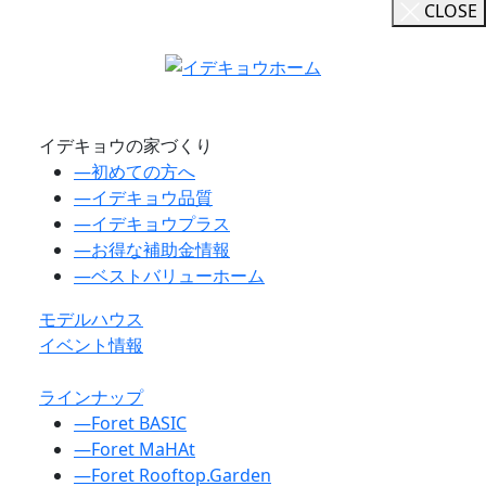
CLOSE
イデキョウの家づくり
―
初めての方へ
―
イデキョウ品質
―
イデキョウプラス
―
お得な補助金情報
―
ベストバリューホーム
モデルハウス
イベント情報
ラインナップ
―
Foret BASIC
―
Foret MaHAt
―
Foret Rooftop.Garden