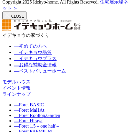
Copyright 2025 Idekyo-home. All Rights Reserved.
住宅展示場ネ
ット ＞
CLOSE
イデキョウの家づくり
―
初めての方へ
―
イデキョウ品質
―
イデキョウプラス
―
お得な補助金情報
―
ベストバリューホーム
モデルハウス
イベント情報
ラインナップ
―
Foret BASIC
―
Foret MaHAt
―
Foret Rooftop.Garden
―
Foret Hiraya
―
Foret 1.5 – one half –
―
Foret PREMIUM