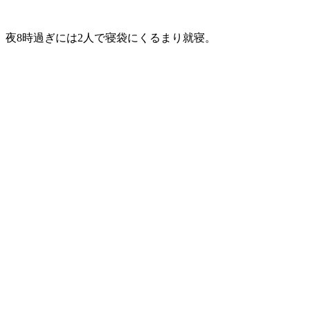
夜8時過ぎには2人で寝袋にくるまり就寝。