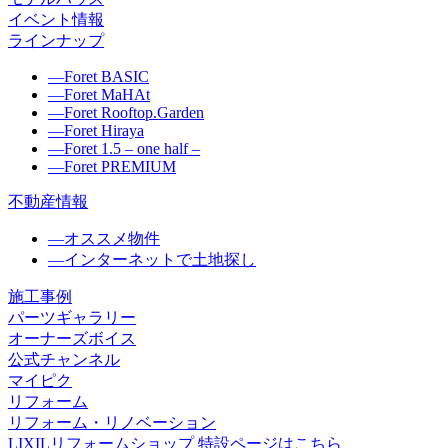
イベント情報
ラインナップ
―
Foret BASIC
―
Foret MaHAt
―
Foret Rooftop.Garden
―
Foret Hiraya
―
Foret 1.5 – one half –
―
Foret PREMIUM
不動産情報
―
オススメ物件
―
インターネットで土地探し
施工事例
パーツギャラリー
オーナーズボイス
公式チャンネル
マイピク
リフォーム
リフォーム・リノベーション
LIXILリフォームショップ 特設ページはこちら