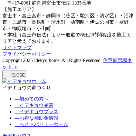
〒417-0061 静岡県富士市伝法 1335番地
【施工エリア】
富士市・富士宮市・静岡市（葵区・駿河区・清水区）・沼津
市・三島市・長泉町・清水町・函南町・伊豆の国市・裾野
市・御殿場市・小山町
＊本社（富士市伝法）より一般道で概ね1時間程度を施工エ
リアと考えております。
サイトマップ
プライバシーポリシー
Copyright 2025 Idekyo-home. All Rights Reserved.
住宅展示場ネ
ット ＞
CLOSE
イデキョウの家づくり
―
初めての方へ
―
イデキョウ品質
―
イデキョウプラス
―
お得な補助金情報
―
ベストバリューホーム
モデルハウス