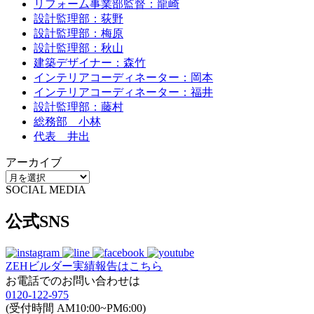
リフォーム事業部監督：龍崎
設計監理部：荻野
設計監理部：梅原
設計監理部：秋山
建築デザイナー：森竹
インテリアコーディネーター：岡本
インテリアコーディネーター：福井
設計監理部：藤村
総務部 小林
代表 井出
アーカイブ
SOCIAL MEDIA
公式SNS
ZEHビルダー
実績報告はこちら
お電話でのお問い合わせは
0120-122-975
(受付時間 AM10:00~PM6:00)