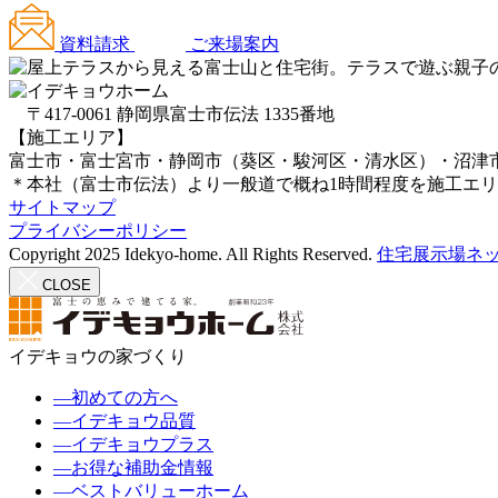
資料請求
ご来場案内
〒417-0061 静岡県富士市伝法 1335番地
【施工エリア】
富士市・富士宮市・静岡市（葵区・駿河区・清水区）・沼津
＊本社（富士市伝法）より一般道で概ね1時間程度を施工エ
サイトマップ
プライバシーポリシー
Copyright 2025 Idekyo-home. All Rights Reserved.
住宅展示場ネッ
CLOSE
イデキョウの家づくり
―
初めての方へ
―
イデキョウ品質
―
イデキョウプラス
―
お得な補助金情報
―
ベストバリューホーム