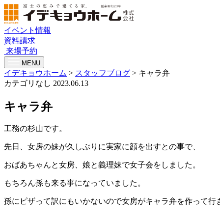
イベント情報
資料請求
来場予約
MENU
イデキョウホーム
>
スタッフブログ
>
キャラ弁
カテゴリなし
2023.06.13
キャラ弁
工務の杉山です。
先日、女房の妹が久しぶりに実家に顔を出すとの事で、
おばあちゃんと女房、娘と義理妹で女子会をしました。
もちろん孫も来る事になっていました。
孫にピザって訳にもいかないので女房がキャラ弁を作って行