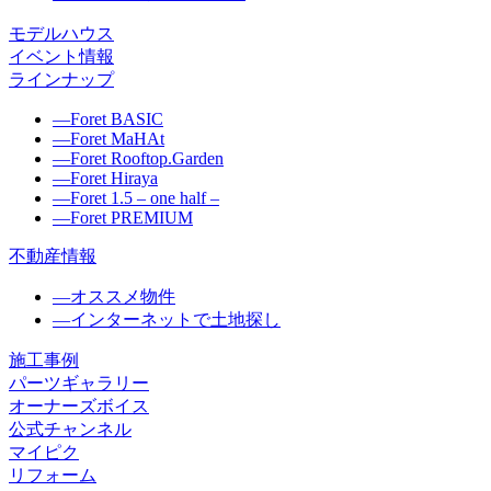
モデルハウス
イベント情報
ラインナップ
―
Foret BASIC
―
Foret MaHAt
―
Foret Rooftop.Garden
―
Foret Hiraya
―
Foret 1.5 – one half –
―
Foret PREMIUM
不動産情報
―
オススメ物件
―
インターネットで土地探し
施工事例
パーツギャラリー
オーナーズボイス
公式チャンネル
マイピク
リフォーム