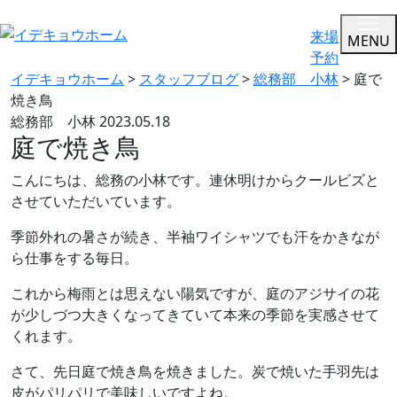
来場
MENU
予約
イデキョウホーム
>
スタッフブログ
>
総務部 小林
>
庭で
焼き鳥
総務部 小林
2023.05.18
庭で焼き鳥
こんにちは、総務の小林です。連休明けからクールビズと
させていただいています。
季節外れの暑さが続き、半袖ワイシャツでも汗をかきなが
ら仕事をする毎日。
これから梅雨とは思えない陽気ですが、庭のアジサイの花
が少しづつ大きくなってきていて本来の季節を実感させて
くれます。
さて、先日庭で焼き鳥を焼きました。炭で焼いた手羽先は
皮がパリパリで美味しいですよね。