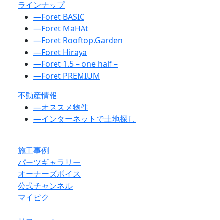
ラインナップ
―
Foret BASIC
―
Foret MaHAt
―
Foret Rooftop.Garden
―
Foret Hiraya
―
Foret 1.5 – one half –
―
Foret PREMIUM
不動産情報
―
オススメ物件
―
インターネットで土地探し
施工事例
パーツギャラリー
オーナーズボイス
公式チャンネル
マイピク