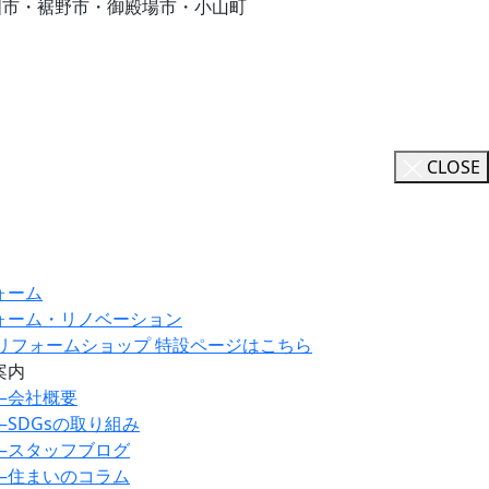
国市・裾野市・御殿場市・小山町
CLOSE
ォーム
ォーム・リノベーション
ILリフォームショップ 特設ページはこちら
案内
―
会社概要
―
SDGsの取り組み
―
スタッフブログ
―
住まいのコラム