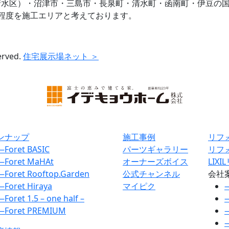
清水区）・沼津市・三島市・長泉町・清水町・函南町・伊豆の
程度を施工エリアと考えております。
erved.
住宅展示場ネット ＞
ンナップ
施工事例
リフ
―
Foret BASIC
パーツギャラリー
リフ
―
Foret MaHAt
オーナーズボイス
LIX
―
Foret Rooftop.Garden
公式チャンネル
会社
―
Foret Hiraya
マイピク
―
Foret 1.5 – one half –
―
Foret PREMIUM