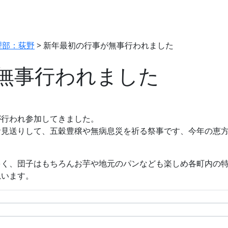
理部：荻野
>
新年最初の行事が無事行われました
無事行われました
が行われ参加してきました。
お見送りして、五穀豊穣や無病息災を祈る祭事です、今年の恵
多く、団子はもちろんお芋や地元のパンなども楽しめ各町内の
思います。