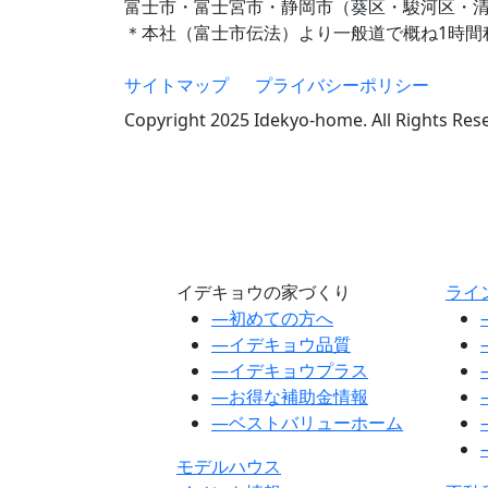
富士市・富士宮市・静岡市（葵区・駿河区・
＊本社（富士市伝法）より一般道で概ね1時間
サイトマップ
プライバシーポリシー
Copyright 2025 Idekyo-home. All Rights Res
イデキョウの家づくり
ライ
―
初めての方へ
―
イデキョウ品質
―
イデキョウプラス
―
お得な補助金情報
―
ベストバリューホーム
モデルハウス