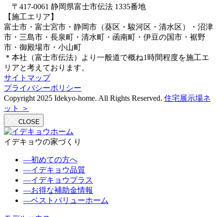
〒417-0061 静岡県富士市伝法 1335番地
【施工エリア】
富士市・富士宮市・静岡市（葵区・駿河区・清水区）・沼津
市・三島市・長泉町・清水町・函南町・伊豆の国市・裾野
市・御殿場市・小山町
＊本社（富士市伝法）より一般道で概ね1時間程度を施工エ
リアと考えております。
サイトマップ
プライバシーポリシー
Copyright 2025 Idekyo-home. All Rights Reserved.
住宅展示場ネ
ット ＞
CLOSE
イデキョウの家づくり
―
初めての方へ
―
イデキョウ品質
―
イデキョウプラス
―
お得な補助金情報
―
ベストバリューホーム