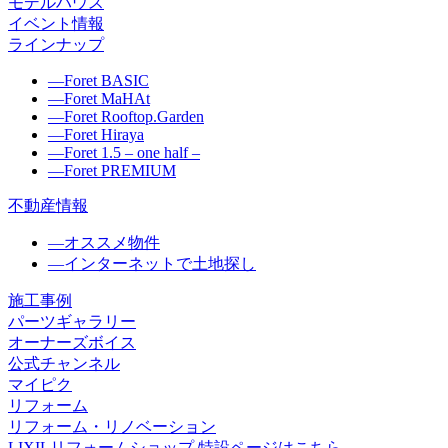
モデルハウス
イベント情報
ラインナップ
―
Foret BASIC
―
Foret MaHAt
―
Foret Rooftop.Garden
―
Foret Hiraya
―
Foret 1.5 – one half –
―
Foret PREMIUM
不動産情報
―
オススメ物件
―
インターネットで土地探し
施工事例
パーツギャラリー
オーナーズボイス
公式チャンネル
マイピク
リフォーム
リフォーム・リノベーション
LIXILリフォームショップ 特設ページはこちら