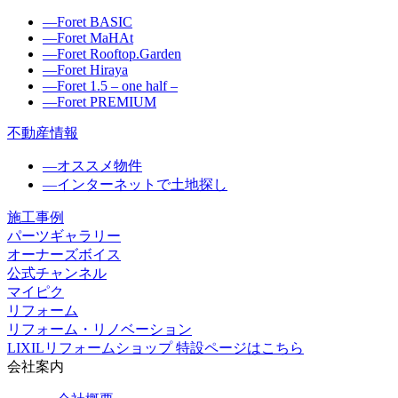
―
Foret BASIC
―
Foret MaHAt
―
Foret Rooftop.Garden
―
Foret Hiraya
―
Foret 1.5 – one half –
―
Foret PREMIUM
不動産情報
―
オススメ物件
―
インターネットで土地探し
施工事例
パーツギャラリー
オーナーズボイス
公式チャンネル
マイピク
リフォーム
リフォーム・リノベーション
LIXILリフォームショップ 特設ページはこちら
会社案内