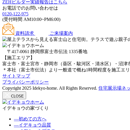
ZEHビルダー
実績報告はこちら
お電話でのお問い合わせは
0120-122-975
(受付時間 AM10:00~PM6:00)
資料請求
ご来場案内
〒417-0061 静岡県富士市伝法 1335番地
【施工エリア】
富士市・富士宮市・静岡市（葵区・駿河区・清水区）・沼津
＊本社（富士市伝法）より一般道で概ね1時間程度を施工エ
サイトマップ
プライバシーポリシー
Copyright 2025 Idekyo-home. All Rights Reserved.
住宅展示場ネッ
CLOSE
イデキョウの家づくり
―
初めての方へ
―
イデキョウ品質