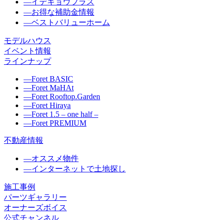
―
イデキョウプラス
―
お得な補助金情報
―
ベストバリューホーム
モデルハウス
イベント情報
ラインナップ
―
Foret BASIC
―
Foret MaHAt
―
Foret Rooftop.Garden
―
Foret Hiraya
―
Foret 1.5 – one half –
―
Foret PREMIUM
不動産情報
―
オススメ物件
―
インターネットで土地探し
施工事例
パーツギャラリー
オーナーズボイス
公式チャンネル