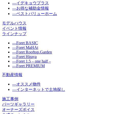
―
イデキョウプラス
―
お得な補助金情報
―
ベストバリューホーム
モデルハウス
イベント情報
ラインナップ
―
Foret BASIC
―
Foret MaHAt
―
Foret Rooftop.Garden
―
Foret Hiraya
―
Foret 1.5 – one half –
―
Foret PREMIUM
不動産情報
―
オススメ物件
―
インターネットで土地探し
施工事例
パーツギャラリー
オーナーズボイス