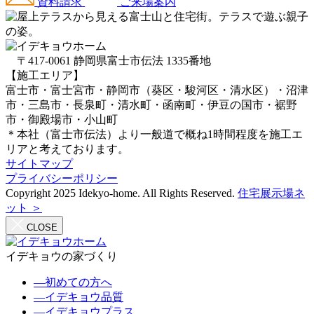
資料請求
ご来場案内
〒417-0061 静岡県富士市伝法 1335番地
【施工エリア】
富士市・富士宮市・静岡市（葵区・駿河区・清水区）・沼津
市・三島市・長泉町・清水町・函南町・伊豆の国市・裾野
市・御殿場市・小山町
＊本社（富士市伝法）より一般道で概ね1時間程度を施工エ
リアと考えております。
サイトマップ
プライバシーポリシー
Copyright 2025 Idekyo-home. All Rights Reserved.
住宅展示場ネ
ット ＞
CLOSE
イデキョウの家づくり
―
初めての方へ
―
イデキョウ品質
―
イデキョウプラス