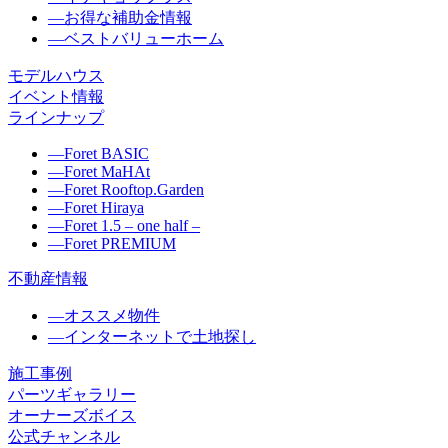
―
お得な補助金情報
―
ベストバリューホーム
モデルハウス
イベント情報
ラインナップ
―
Foret BASIC
―
Foret MaHAt
―
Foret Rooftop.Garden
―
Foret Hiraya
―
Foret 1.5 – one half –
―
Foret PREMIUM
不動産情報
―
オススメ物件
―
インターネットで土地探し
施工事例
パーツギャラリー
オーナーズボイス
公式チャンネル