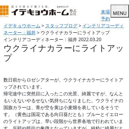
来場
MENU
予約
イデキョウホーム
>
スタッフブログ
>
インテリアコーディ
ネーター：福井
>
ウクライナカラーにライトアップ
インテリアコーディネーター：福井
2022.03.20
ウクライナカラーにライトアッ
プ
数日前からロゼシアターが、ウクライナカラーにライトア
ップされています。
帰宅途中に突然目に入ったこの光景、綺麗ですが、なんと
もいえないやるせない気持ちになりました。ウクライナの
国旗カラーは、青が空を黄は小麦畑を表しているそうで
す。（黄色は国花である向日葵だとも）ブルーとイエロー
のライトアップは、早い段階から世界各地で行われていま
す。反戦や抵抗の象徴となっていますが、純粋に綺麗だと