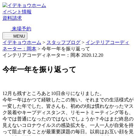
イベント情報
資料請求
来場予約
MENU
イデキョウホーム
>
スタッフブログ
>
インテリアコーディ
ネーター：岡本
>
今年一年を振り返って
インテリアコーディネーター：岡本
2020.12.20
今年一年を振り返って
12月も残すところあと10日余りになりました。
今年一年はかつて経験したこの無い、それまでの生活様式が
一変した年でした。皆さんも、初めの頃は慣れなかったマス
ク装着やキープディスタンス、リモートミーティング等も、
今では普通になったのではないでしょうか？今はまだ終息の
見えないコロナウイルスの感染拡大を、一人一人が自覚を持
って阻止することが最重要課題の毎日。以前はお互い顔を見