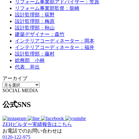
リフォーム事業部アドバイザー：笠原
リフォーム事業部監督：龍崎
設計監理部：荻野
設計監理部：梅原
設計監理部：秋山
建築デザイナー：森竹
インテリアコーディネーター：岡本
インテリアコーディネーター：福井
設計監理部：藤村
総務部 小林
代表 井出
アーカイブ
SOCIAL MEDIA
公式SNS
ZEHビルダー
実績報告はこちら
お電話でのお問い合わせは
0120-122-975