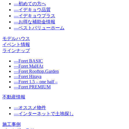
―
初めての方へ
―
イデキョウ品質
―
イデキョウプラス
―
お得な補助金情報
―
ベストバリューホーム
モデルハウス
イベント情報
ラインナップ
―
Foret BASIC
―
Foret MaHAt
―
Foret Rooftop.Garden
―
Foret Hiraya
―
Foret 1.5 – one half –
―
Foret PREMIUM
不動産情報
―
オススメ物件
―
インターネットで土地探し
施工事例