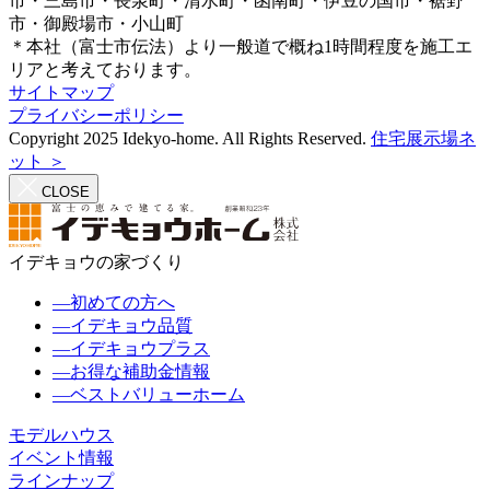
市・三島市・長泉町・清水町・函南町・伊豆の国市・裾野
市・御殿場市・小山町
＊本社（富士市伝法）より一般道で概ね1時間程度を施工エ
リアと考えております。
サイトマップ
プライバシーポリシー
Copyright 2025 Idekyo-home. All Rights Reserved.
住宅展示場ネ
ット ＞
CLOSE
イデキョウの家づくり
―
初めての方へ
―
イデキョウ品質
―
イデキョウプラス
―
お得な補助金情報
―
ベストバリューホーム
モデルハウス
イベント情報
ラインナップ