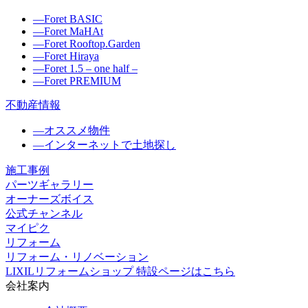
―
Foret BASIC
―
Foret MaHAt
―
Foret Rooftop.Garden
―
Foret Hiraya
―
Foret 1.5 – one half –
―
Foret PREMIUM
不動産情報
―
オススメ物件
―
インターネットで土地探し
施工事例
パーツギャラリー
オーナーズボイス
公式チャンネル
マイピク
リフォーム
リフォーム・リノベーション
LIXILリフォームショップ 特設ページはこちら
会社案内