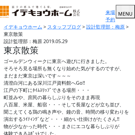
来場
MENU
予約
イデキョウホーム
>
スタッフブログ
>
設計監理部：梅原
>
東京散策
設計監理部：梅原
2019.05.29
東京散策
ゴールデンウィークに東京へ遊びに行きました。
そろそろ見る場所も無くなり始めた気がするのですが、
まだまだ東京は深いです～～～
清澄白河にある深川江戸資料館へGo!!
江戸の下町にﾀｲﾑｽﾘｯﾌﾟできる場所・・・
町並みや、庶民の暮らしぶりをそのまま再現
八百屋、米屋、船宿・・・そして長屋などが立ち並び、
聞こえてくる鶏の鳴き声や、鐘の音、時間の移り変わりを
演出するﾗｲﾃｨﾝｸﾞなど・・・細かい仕掛けがたくさん!!
物が少なかった時代・・・まさにエコな暮らしぶりが
体験できるｽﾎﾟｯﾄでした。