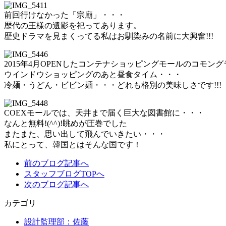
前回行けなかった「宗廟」・・・
歴代の王様の遺影を祀ってあります。
歴史ドラマを見まくってる私はお馴染みの名前に大興奮!!!
2015年4月OPENしたコンテナショッピングモールのコモン
ウインドウショッピングのあと昼食タイム・・・
冷麺・うどん・ビビン麺・・・どれも格別の美味しさです!!!
COEXモールでは、天井まで届く巨大な図書館に・・・
なんと無料!(^^)!眺めが圧巻でした
またまた、思い出して飛んでいきたい・・・
私にとって、韓国とはそんな国です！
前のブログ記事へ
スタッフブログTOPへ
次のブログ記事へ
カテゴリ
設計監理部：佐藤