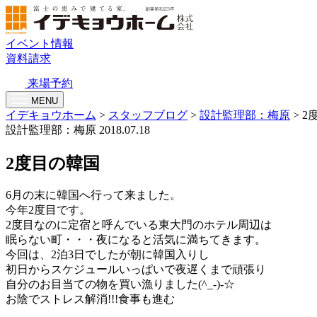
イベント情報
資料請求
来場予約
MENU
イデキョウホーム
>
スタッフブログ
>
設計監理部：梅原
>
2
設計監理部：梅原
2018.07.18
2度目の韓国
6月の末に韓国へ行って来ました。
今年2度目です。
2度目なのに定宿と呼んでいる東大門のホテル周辺は
眠らない町・・・夜になると活気に満ちてきます。
今回は、2泊3日でしたが朝に韓国入りし
初日からスケジュールいっぱいで夜遅くまで頑張り
自分のお目当ての物を買い漁りました(^_-)-☆
お陰でストレス解消!!!食事も進む