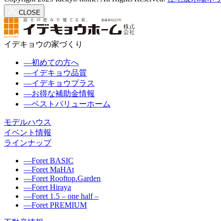
CLOSE
イデキョウの家づくり
―
初めての方へ
―
イデキョウ品質
―
イデキョウプラス
―
お得な補助金情報
―
ベストバリューホーム
モデルハウス
イベント情報
ラインナップ
―
Foret BASIC
―
Foret MaHAt
―
Foret Rooftop.Garden
―
Foret Hiraya
―
Foret 1.5 – one half –
―
Foret PREMIUM