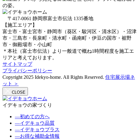
〒417-0061 静岡県富士市伝法 1335番地
【施工エリア】
富士市・富士宮市・静岡市（葵区・駿河区・清水区）・沼津
市・三島市・長泉町・清水町・函南町・伊豆の国市・裾野
市・御殿場市・小山町
＊本社（富士市伝法）より一般道で概ね1時間程度を施工エ
リアと考えております。
サイトマップ
プライバシーポリシー
Copyright 2025 Idekyo-home. All Rights Reserved.
住宅展示場ネ
ット ＞
CLOSE
イデキョウの家づくり
―
初めての方へ
―
イデキョウ品質
―
イデキョウプラス
―
お得な補助金情報