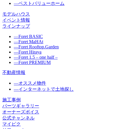
―
ベストバリューホーム
モデルハウス
イベント情報
ラインナップ
―
Foret BASIC
―
Foret MaHAt
―
Foret Rooftop.Garden
―
Foret Hiraya
―
Foret 1.5 – one half –
―
Foret PREMIUM
不動産情報
―
オススメ物件
―
インターネットで土地探し
施工事例
パーツギャラリー
オーナーズボイス
公式チャンネル
マイピク