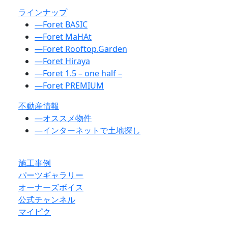
ラインナップ
―
Foret BASIC
―
Foret MaHAt
―
Foret Rooftop.Garden
―
Foret Hiraya
―
Foret 1.5 – one half –
―
Foret PREMIUM
不動産情報
―
オススメ物件
―
インターネットで土地探し
施工事例
パーツギャラリー
オーナーズボイス
公式チャンネル
マイピク