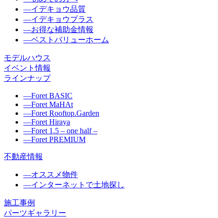
―
イデキョウ品質
―
イデキョウプラス
―
お得な補助金情報
―
ベストバリューホーム
モデルハウス
イベント情報
ラインナップ
―
Foret BASIC
―
Foret MaHAt
―
Foret Rooftop.Garden
―
Foret Hiraya
―
Foret 1.5 – one half –
―
Foret PREMIUM
不動産情報
―
オススメ物件
―
インターネットで土地探し
施工事例
パーツギャラリー