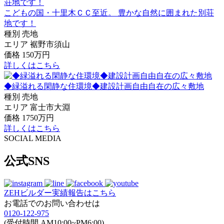
こどもの国・十里木ＣＣ至近。 豊かな自然に囲まれた別荘
地です！
種別
売地
エリア
裾野市須山
価格
150万円
詳しくはこちら
◆緑溢れる閑静な住環境◆建設計画自由自在の広々敷地
種別
売地
エリア
富士市大淵
価格
1750万円
詳しくはこちら
SOCIAL MEDIA
公式SNS
ZEHビルダー
実績報告はこちら
お電話でのお問い合わせは
0120-122-975
(受付時間 AM10:00~PM6:00)