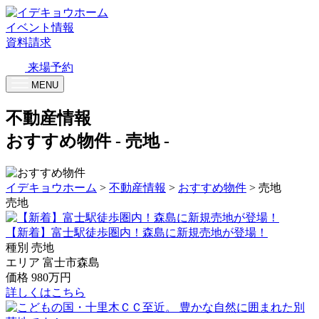
イベント情報
資料請求
来場予約
MENU
不動産情報
おすすめ物件
- 売地 -
イデキョウホーム
>
不動産情報
>
おすすめ物件
>
売地
売地
【新着】富士駅徒歩圏内！森島に新規売地が登場！
種別
売地
エリア
富士市森島
価格
980万円
詳しくはこちら