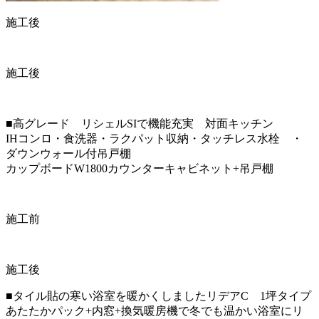
施工後
施工後
■高グレード リシェルSIで機能充実
対面キッチン
IHコンロ・食洗器・ラクパット収納・タッチレス水栓 ・
ダウンウォール付吊戸棚
カップボードW1800カウンターキャビネット+吊戸棚
施工前
施工後
■タイル貼の寒い浴室を暖かくしました
リデアC 1坪タイプ
あたたかパック+内窓+換気暖房機で冬でも温かい浴室にリ