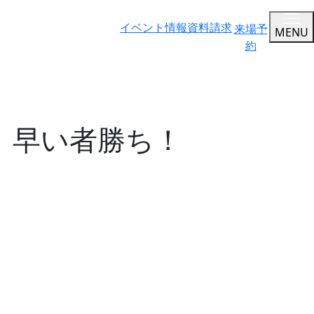
イベント情報
資料請求
来場予
MENU
約
ン」早い者勝ち！