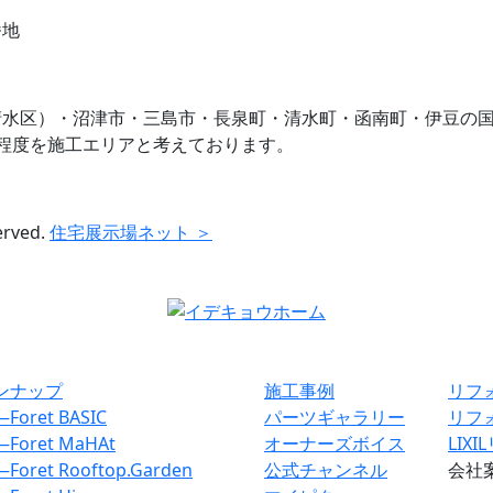
番地
清水区）・沼津市・三島市・長泉町・清水町・函南町・伊豆の
程度を施工エリアと考えております。
erved.
住宅展示場ネット ＞
ンナップ
施工事例
リフ
―
Foret BASIC
パーツギャラリー
リフ
―
Foret MaHAt
オーナーズボイス
LIX
―
Foret Rooftop.Garden
公式チャンネル
会社