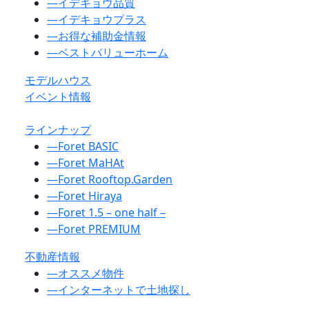
―
イデキョウ品質
―
イデキョウプラス
―
お得な補助金情報
―
ベストバリューホーム
モデルハウス
イベント情報
ラインナップ
―
Foret BASIC
―
Foret MaHAt
―
Foret Rooftop.Garden
―
Foret Hiraya
―
Foret 1.5 – one half –
―
Foret PREMIUM
不動産情報
―
オススメ物件
―
インターネットで土地探し