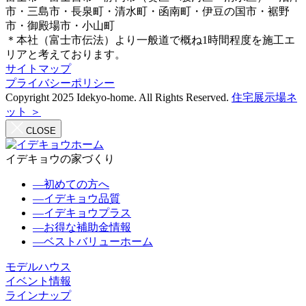
市・三島市・長泉町・清水町・函南町・伊豆の国市・裾野
市・御殿場市・小山町
＊本社（富士市伝法）より一般道で概ね1時間程度を施工エ
リアと考えております。
サイトマップ
プライバシーポリシー
Copyright 2025 Idekyo-home. All Rights Reserved.
住宅展示場ネ
ット ＞
CLOSE
イデキョウの家づくり
―
初めての方へ
―
イデキョウ品質
―
イデキョウプラス
―
お得な補助金情報
―
ベストバリューホーム
モデルハウス
イベント情報
ラインナップ