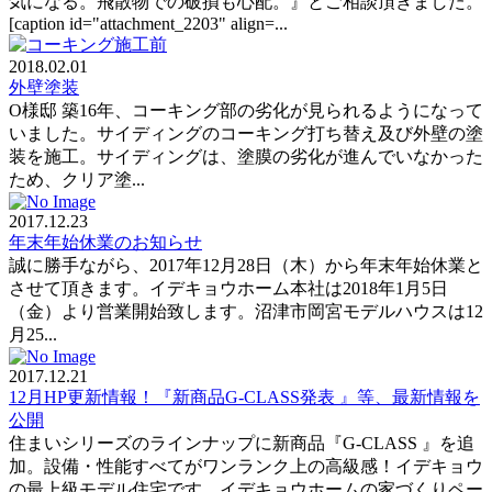
気になる。飛散物での破損も心配。』とご相談頂きました。
[caption id="attachment_2203" align=...
2018.02.01
外壁塗装
O様邸 築16年、コーキング部の劣化が見られるようになって
いました。サイディングのコーキング打ち替え及び外壁の塗
装を施工。サイディングは、塗膜の劣化が進んでいなかった
ため、クリア塗...
2017.12.23
年末年始休業のお知らせ
誠に勝手ながら、2017年12月28日（木）から年末年始休業と
させて頂きます。イデキョウホーム本社は2018年1月5日
（金）より営業開始致します。沼津市岡宮モデルハウスは12
月25...
2017.12.21
12月HP更新情報！『新商品G-CLASS発表 』等、最新情報を
公開
住まいシリーズのラインナップに新商品『G-CLASS 』を追
加。設備・性能すべてがワンランク上の高級感！イデキョウ
の最上級モデル住宅です。イデキョウホームの家づくりペー