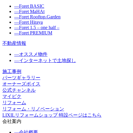
―
Foret BASIC
―
Foret MaHAt
―
Foret Rooftop.Garden
―
Foret Hiraya
―
Foret 1.5 – one half –
―
Foret PREMIUM
不動産情報
―
オススメ物件
―
インターネットで土地探し
施工事例
パーツギャラリー
オーナーズボイス
公式チャンネル
マイピク
リフォーム
リフォーム・リノベーション
LIXILリフォームショップ 特設ページはこちら
会社案内
―
会社概要