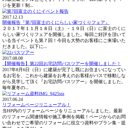
ジを更新！制...
2017.12.13
開催報告『第7回富士のくにらしい家づくりフェア』
２０１７年１１月１８日（土）・１９日（日）に富士のくに
らしい家づくりフェアを開催しました。毎回ご好評を頂いて
いる当イベントも第７回！今回も大勢のお客様にご来場いた
だきました。以下に...
2017.08.08
【開催報告】第22回お宅訪問バスツアーを開催しました！
2017年8月6日（日）に建築が完了し既にお住まいになってい
るお宅を、これから建築をお考えのお客様がバスで移動しな
がら見学して頂く『お宅訪問バスツアー』を開催しました。
毎年夏冬の...
2017.06.24
リフォームページリニューアル！
当HP内のリフォームページをリニューアルしました。最新
のリフォーム関連情報や施工事例を掲載！ページからのお問
い合わせでご希望のリフォームに役立つ資料やプラン集・提