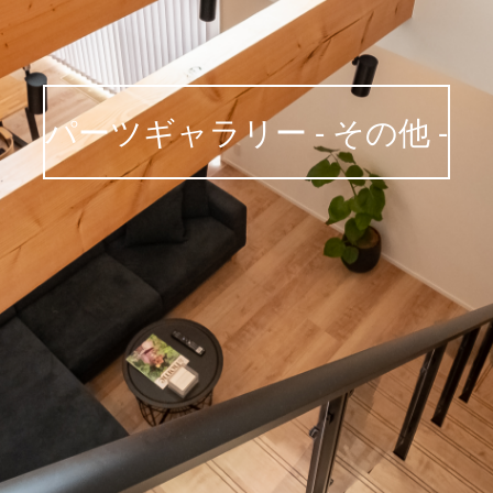
来場
MENU
予約
パーツギャラリー
- その他 -
イデキョウホーム
>
パーツギャラリー
>
その他
others
その他