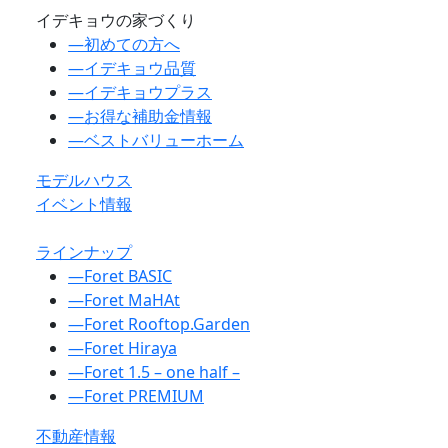
イデキョウの家づくり
―
初めての方へ
―
イデキョウ品質
―
イデキョウプラス
―
お得な補助金情報
―
ベストバリューホーム
モデルハウス
イベント情報
ラインナップ
―
Foret BASIC
―
Foret MaHAt
―
Foret Rooftop.Garden
―
Foret Hiraya
―
Foret 1.5 – one half –
―
Foret PREMIUM
不動産情報