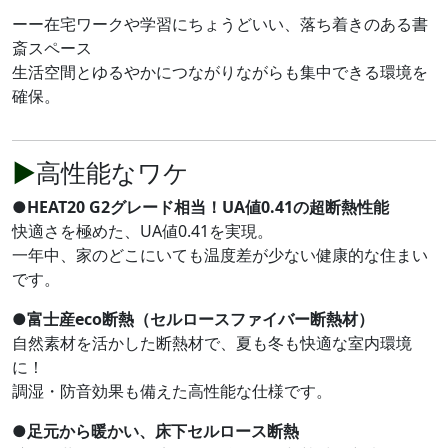
ーー在宅ワークや学習にちょうどいい、落ち着きのある書
斎スペース
生活空間とゆるやかにつながりながらも集中できる環境を
確保。
▶
高性能なワケ
●
HEAT20 G2グレード相当！UA値0.41の超断熱性能
快適さを極めた、UA値0.41を実現。
一年中、家のどこにいても温度差が少ない健康的な住まい
です。
●
富士産eco断熱（セルロースファイバー断熱材）
自然素材を活かした断熱材で、夏も冬も快適な室内環境
に！
調湿・防音効果も備えた高性能な仕様です。
●
足元から暖かい、床下セルロース断熱