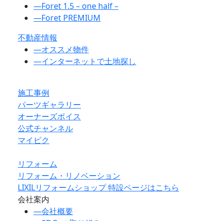
―
Foret 1.5 – one half –
―
Foret PREMIUM
不動産情報
―
オススメ物件
―
インターネットで土地探し
施工事例
パーツギャラリー
オーナーズボイス
公式チャンネル
マイピク
リフォーム
リフォーム・リノベーション
LIXILリフォームショップ 特設ページはこちら
会社案内
―
会社概要