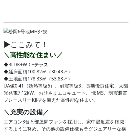
▶ここみて！
＼高性能な住まい／
◆3LDK+WIC+テラス
◆延床面積100.82㎡（30.43坪）
◆土地面積178.33㎡（53.83坪）。
UA値0.41（断熱等級6）、耐震等級3、長期優良住宅、太陽
光発電7.12kW、おひさまエコキュート、HEMS、制震装置
ブレースリーKⅡ型を備えた高性能な住まい。
＼充実の設備／
エアコン3台と部屋間ファンを採用し、家中温度差を軽減
するように努め、その他の設備仕様もラグジュアリーな構