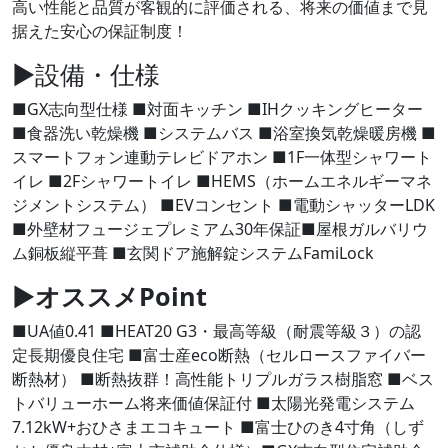
高い性能と品質が客観的に評価される、将来の価値まで見
据えた安心の保証制度！
▶設備・仕様
■GX志向型仕様 ■対面キッチン ■IHクッキングヒーター
■食器洗い乾燥機 ■システムバス ■浴室換気乾燥暖房機 ■
スマートフォン連動テレビドアホン ■1F一体型シャワート
イレ ■2Fシャワートイレ ■HEMS（ホームエネルギーマネ
ジメントシステム） ■EVコンセント ■電動シャッターLDK
■外壁材フュージェプレミアム30年保証■屋根ガルバリウ
ム銅板縦平葺 ■玄関ドア施解錠システムFamiLock
▶
オススメPoint
■UA値0.41 ■HEAT20 G3・最高等級（耐震等級３）の認
定長期優良住宅 ■富士産eco断熱（セルロースファイバー
断熱材） ■断熱抜群！高性能トリプルガラス樹脂窓 ■ベス
トバリューホーム将来価値保証付 ■太陽光発電システム
7.12kW+おひさまエコキュート ■富士ひのき4寸角（しず