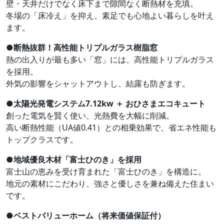
壁・天井だけでなく床下まで隙間なく断熱材を充填。
冬場の「床冷え」を抑え、素足でも心地よい暮らしを叶え
ます。
●
断熱抜群！高性能トリプルガラス樹脂窓
熱の出入りが最も多い「窓」には、高性能トリプルガラス
を採用。
外気の影響をシャットアウトし、結露も防ぎます。
●
太陽光発電システム7.12kw ＋ おひさまエコキュート
創った電気を賢く使い、光熱費を大幅に削減。
高い断熱性能（UA値0.41）との相乗効果で、省エネ性能も
トップクラスです。
●
地域優良木材「富士ひのき」を採用
富士山の恵みを受け育まれた「富士ひのき」を構造に。
地元の素材にこだわり、強さと優しさを兼ね備えた住まい
です。
●
ベストバリューホーム（将来価値保証付）