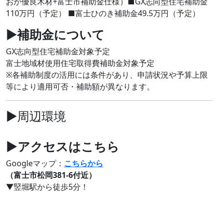
おか優良木材+富士市補助金仕様）■GX志向型住宅補助金
110万円（予定） ■富士ひのき補助金49.5万円（予定）
▶
補助金について
GX志向型住宅補助金対象予定
富士地域材使用住宅取得費補助金対象予定
※各補助制度の活用には条件があり、申請状況や予算上限
等により適用可否・補助額が異なります。
▶周辺環境
JR身延線「竪堀駅」徒歩5分（342m）
▶アクセスはこちら
Googleマップ：
こちらから
（富士市松岡381-6付近）
▼竪堀駅から徒歩5分！