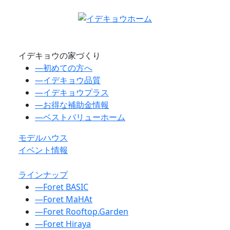
イデキョウの家づくり
―
初めての方へ
―
イデキョウ品質
―
イデキョウプラス
―
お得な補助金情報
―
ベストバリューホーム
モデルハウス
イベント情報
ラインナップ
―
Foret BASIC
―
Foret MaHAt
―
Foret Rooftop.Garden
―
Foret Hiraya