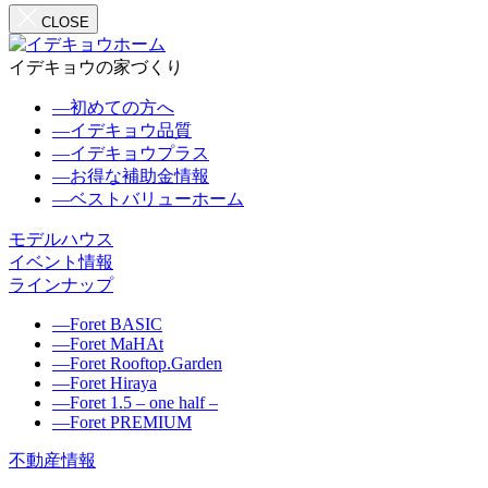
CLOSE
イデキョウの家づくり
―
初めての方へ
―
イデキョウ品質
―
イデキョウプラス
―
お得な補助金情報
―
ベストバリューホーム
モデルハウス
イベント情報
ラインナップ
―
Foret BASIC
―
Foret MaHAt
―
Foret Rooftop.Garden
―
Foret Hiraya
―
Foret 1.5 – one half –
―
Foret PREMIUM
不動産情報