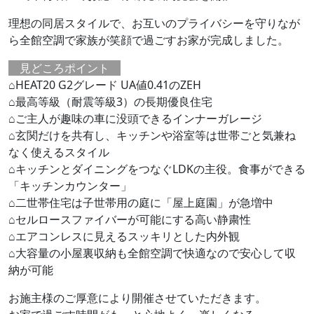
理想の同居スタイルで、お互いのプライバシーを守りなが
ら全館空調で家族が笑顔で過ごすお家が完成しました。
見どころポイント
⌂HEAT20 G2グレード UA値0.41のZEH
⌂最高等級（耐震等級3）の長期優良住宅
⌂ご主人が趣味の車に没頭できるインナーガレージ
⌂玄関だけを共有し、キッチンや浴室等は世帯ごと気兼ね
なく使えるスタイル
⌂キッチンとダイニングをつなぐLDKの主役。食事ができる
「キッチンカウンター」
⌂二世帯住宅は子世帯用の庭に「屋上庭園」が急増中
⌂セルロースファイバーが可能にする高い静粛性
⌂エアコンレスに見えるスッキリとした内外観
⌂大容量の小屋裏収納も全館空調で快適なので安心して収
納が可能
お施主様のご厚意により開催させていただきます。