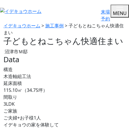
来場
MENU
予約
イデキョウホーム
>
施工事例
>
子どもとねこちゃん快適住
まい
子どもとねこちゃん快適住まい
沼津市Ｍ邸
Data
構造
木造軸組工法
延床面積
115.10㎡（34.75坪）
間取り
3LDK
ご家族
ご夫婦+お子様1人
イデキョウの家を体験して