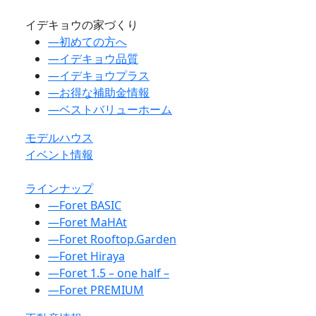
イデキョウの家づくり
―
初めての方へ
―
イデキョウ品質
―
イデキョウプラス
―
お得な補助金情報
―
ベストバリューホーム
モデルハウス
イベント情報
ラインナップ
―
Foret BASIC
―
Foret MaHAt
―
Foret Rooftop.Garden
―
Foret Hiraya
―
Foret 1.5 – one half –
―
Foret PREMIUM