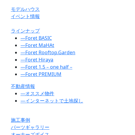
モデルハウス
イベント情報
ラインナップ
―
Foret BASIC
―
Foret MaHAt
―
Foret Rooftop.Garden
―
Foret Hiraya
―
Foret 1.5 – one half –
―
Foret PREMIUM
不動産情報
―
オススメ物件
―
インターネットで土地探し
施工事例
パーツギャラリー
オーナーズボイス