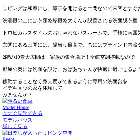
リビングは和室にし、障子を開けると土間なので来客とすぐ
洗濯機の上には衣類乾燥機乾太くんが設置される洗面脱衣室
トロピカルスタイルのおしゃれなバスルームで、手軽に南国
玄関にある土間には、陽当り最高で、窓にはブラインド内蔵
2階の10畳大広間は、家族の集合場所！全館空調搭載なので
部屋の奥には洗面を設け、おばあちゃんが快適に過ごせるよ
移動することなく身支度ができるように専用の洗面台を
イデキョウの家を体験して
みませんか？
Model House
今すぐ見学できる
モデルハウス
詳しく見る
Event