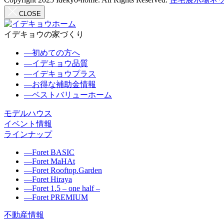
CLOSE
イデキョウの家づくり
―
初めての方へ
―
イデキョウ品質
―
イデキョウプラス
―
お得な補助金情報
―
ベストバリューホーム
モデルハウス
イベント情報
ラインナップ
―
Foret BASIC
―
Foret MaHAt
―
Foret Rooftop.Garden
―
Foret Hiraya
―
Foret 1.5 – one half –
―
Foret PREMIUM
不動産情報