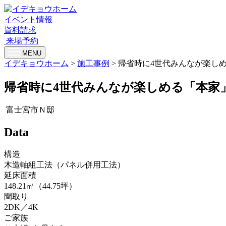
イベント情報
資料請求
来場予約
MENU
イデキョウホーム
>
施工事例
>
帰省時に4世代みんなが楽し
帰省時に4世代みんなが楽しめる「本家
富士宮市Ｎ邸
Data
構造
木造軸組工法（パネル併用工法）
延床面積
148.21㎡（44.75坪）
間取り
2DK／4K
ご家族